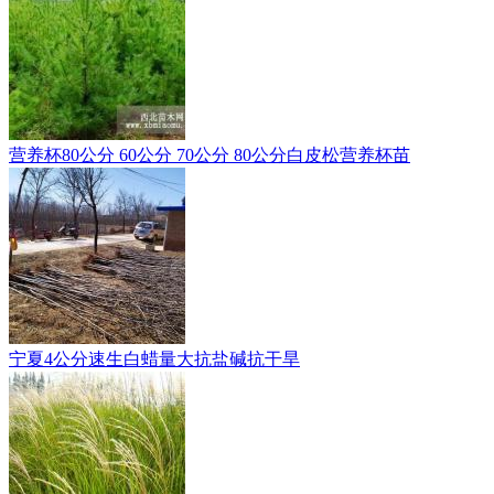
营养杯80公分 60公分 70公分 80公分白皮松营养杯苗
宁夏4公分速生白蜡量大抗盐碱抗干旱