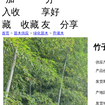
收藏
分享
首页
>
苗木供应
>
绿化苗木
>
乔灌木
竹
供应
产品
发货
产地
发货