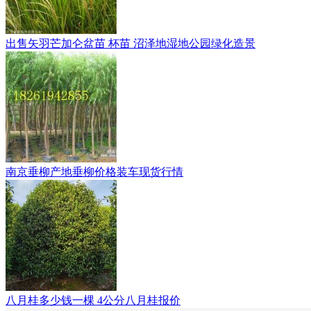
出售矢羽芒加仑盆苗 杯苗 沼泽地湿地公园绿化造景
南京垂柳产地垂柳价格装车现货行情
八月桂多少钱一棵 4公分八月桂报价