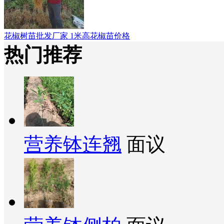
花椒树苗批发厂家 1米高花椒苗价格
热门推荐
营养钵连翘
面议