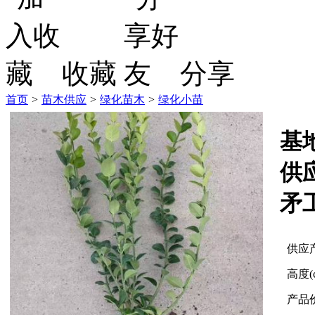
收藏
分享
首页
>
苗木供应
>
绿化苗木
>
绿化小苗
基
供
矛
供应
高度(
产品