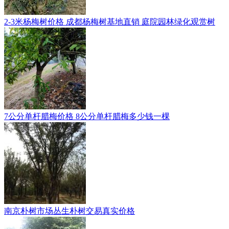
2-3米杨梅树价格 成都杨梅树基地直销 庭院园林绿化观赏树
7公分单杆腊梅价格 8公分单杆腊梅多少钱一棵
南京朴树市场丛生朴树交易真实价格