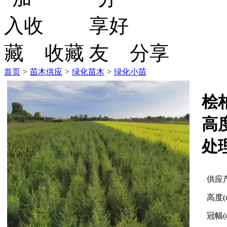
收藏
分享
首页
>
苗木供应
>
绿化苗木
>
绿化小苗
桧
高
处
供应
高度(
冠幅(