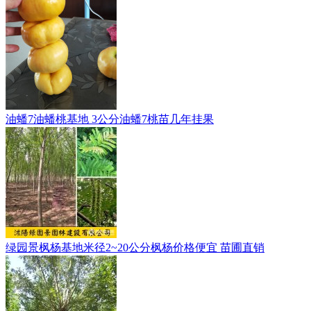
油蟠7油蟠桃基地 3公分油蟠7桃苗几年挂果
绿园景枫杨基地米径2~20公分枫杨价格便宜 苗圃直销