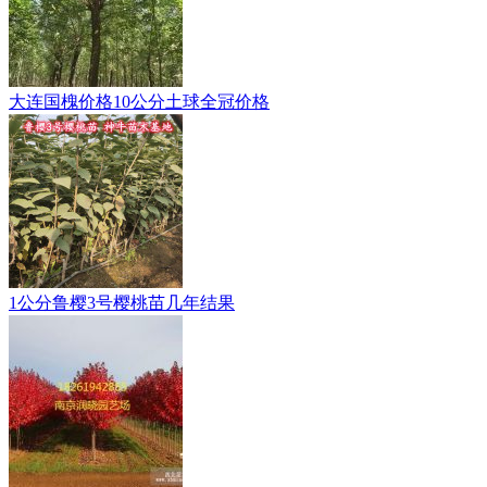
大连国槐价格10公分土球全冠价格
1公分鲁樱3号樱桃苗几年结果