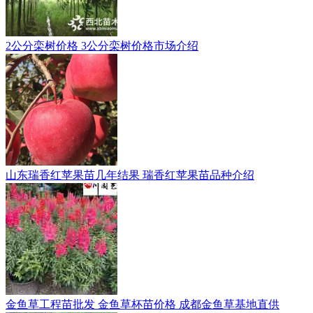
2公分栾树价格 3公分栾树价格市场介绍
山东瑞香红苹果苗几年结果 瑞香红苹果苗品种介绍
金鱼草工程苗批发 金鱼草杯苗价格 成都金鱼草基地直供