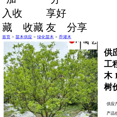
收藏
分享
首页
>
苗木供应
>
绿化苗木
>
乔灌木
供
工
木 
树
供应
产品