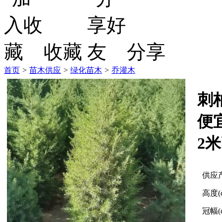
收藏
分享
首页
>
苗木供应
>
绿化苗木
>
乔灌木
刺
便
2
供应
高度(
冠幅(