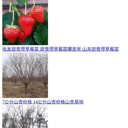
批发甜查理草莓苗 甜查理草莓苗哪里有 山东甜查理草莓苗
7公分山杏价格 14公分山杏价格山杏基地