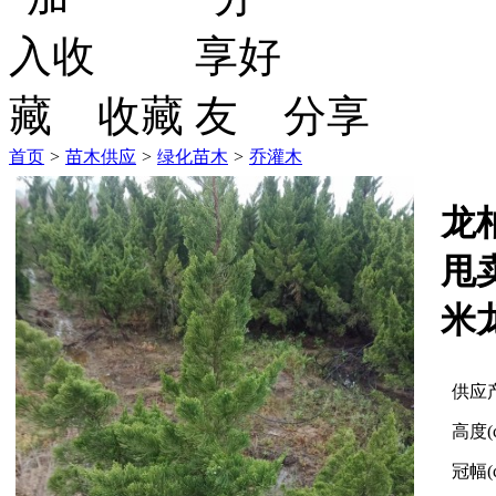
收藏
分享
首页
>
苗木供应
>
绿化苗木
>
乔灌木
龙
甩
米
供应
高度(
冠幅(