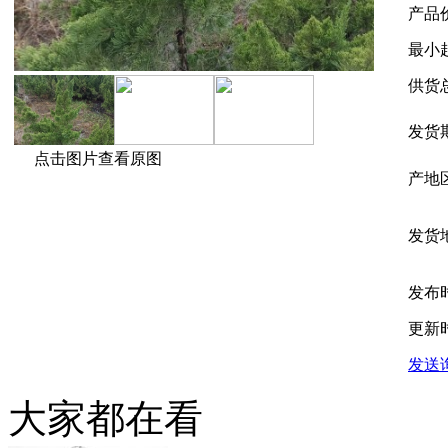
产品
最小
供货
发货
点击图片查看原图
产地
发货
发布
更新
发送
大家都在看