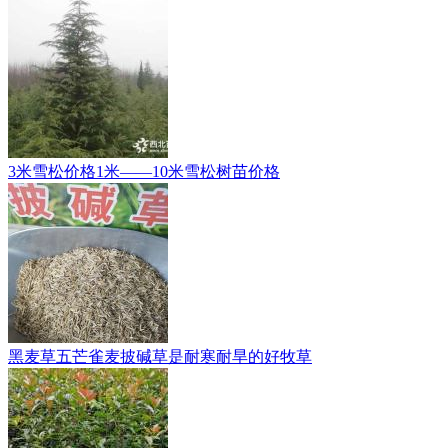
3米雪松价格1米——10米雪松树苗价格
黑麦草五芒雀麦披碱草是耐寒耐旱的好牧草