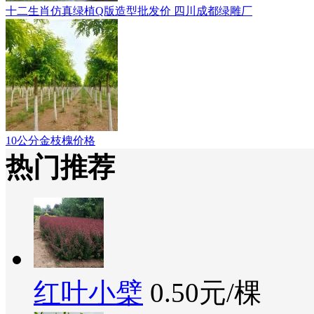
十二生肖仿真绿植Q版造型批发价 四川成都绿雕厂
10公分金枝槐价格
热门推荐
红叶小檗
0.50元/棵