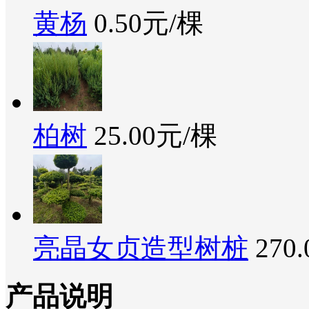
黄杨
0.50元/棵
柏树
25.00元/棵
亮晶女贞造型树桩
270
产品说明