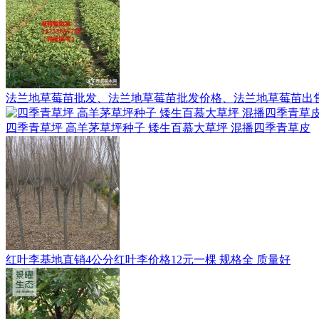
法兰地草莓苗批发、法兰地草莓苗批发价格、法兰地草莓苗出
四季青草坪 高羊茅草坪种子 矮生百慕大草坪 混播四季青草皮
红叶李基地直销4公分红叶李价格12元一棵 规格全 质量好