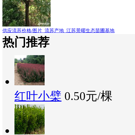
供应流苏价格/图片_流苏产地_江苏景曜生态苗圃基地
热门推荐
红叶小檗
0.50元/棵