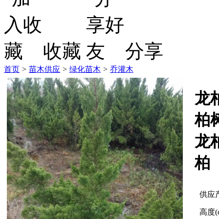
收藏
分享
首页
>
苗木供应
>
绿化苗木
>
乔灌木
龙
柏
龙
柏
供应
高度(