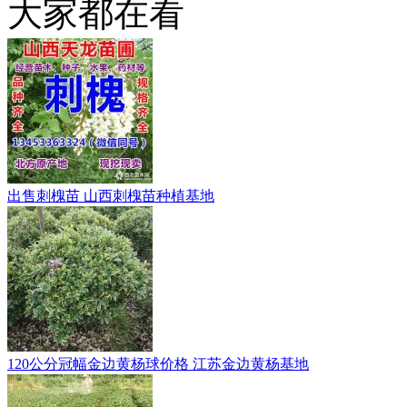
大家都在看
出售刺槐苗 山西刺槐苗种植基地
120公分冠幅金边黄杨球价格 江苏金边黄杨基地