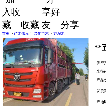
收藏
分享
首页
>
苗木供应
>
绿化苗木
>
乔灌木
*
供应
米径(
产品
发货
产地