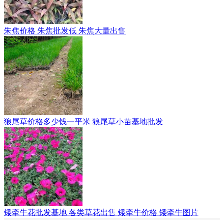
朱焦价格 朱焦批发低 朱焦大量出售
狼尾草价格多少钱一平米 狼尾草小苗基地批发
矮牵牛花批发基地 各类草花出售 矮牵牛价格 矮牵牛图片