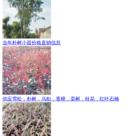
当年朴树小苗价格直销信息
供应雪松，朴树，乌桕，香樟，栾树，桂花，红叶石楠