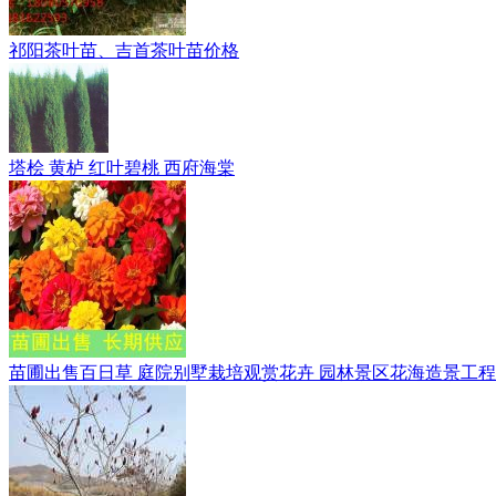
祁阳茶叶苗、吉首茶叶苗价格
塔桧 黄栌 红叶碧桃 西府海棠
苗圃出售百日草 庭院别墅栽培观赏花卉 园林景区花海造景工