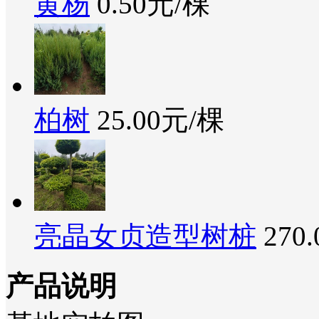
黄杨
0.50元/棵
柏树
25.00元/棵
亮晶女贞造型树桩
270
产品说明