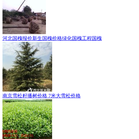
河北国槐报价新生国槐价格绿化国槐工程国槐
南京雪松籽播树价格 7米大雪松价格