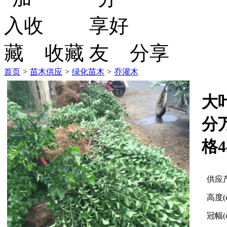
收藏
分享
首页
>
苗木供应
>
绿化苗木
>
乔灌木
大
分
格
供应
高度(
冠幅(