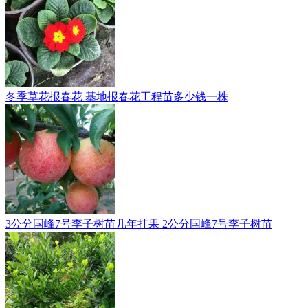
冬季草花报春花 基地报春花工程苗多少钱一株
3公分国峰7号李子树苗几年挂果 2公分国峰7号李子树苗