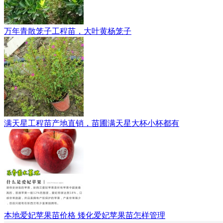
万年青散笼子工程苗，大叶黄杨笼子
满天星工程苗产地直销，苗圃满天星大杯小杯都有
本地爱妃苹果苗价格 矮化爱妃苹果苗怎样管理