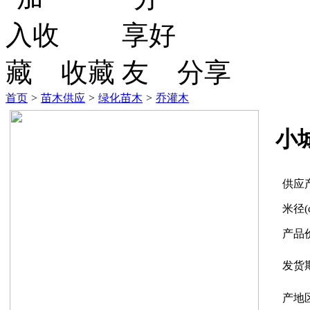
收藏
分享
首页
>
苗木供应
>
绿化苗木
>
乔灌木
小
供应
米径(
产品
发货
产地