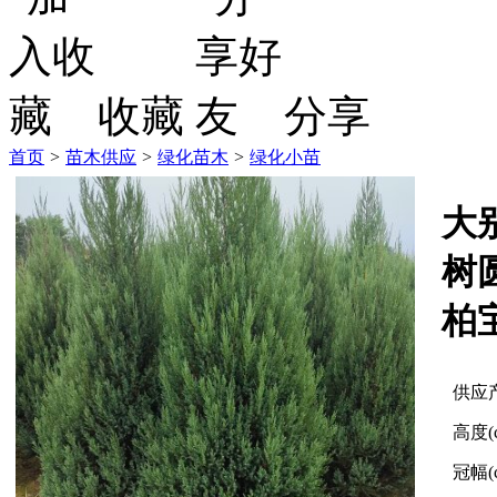
收藏
分享
首页
>
苗木供应
>
绿化苗木
>
绿化小苗
大
树
柏
供应
高度(
冠幅(