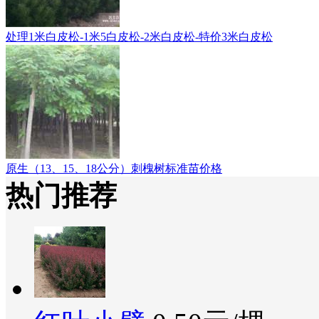
处理1米白皮松-1米5白皮松-2米白皮松-特价3米白皮松
原生（13、15、18公分）刺槐树标准苗价格
热门推荐