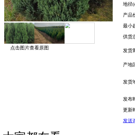
地径(
产品
最小
供货
点击图片查看原图
发货
产地
发货
发布
更新
发送