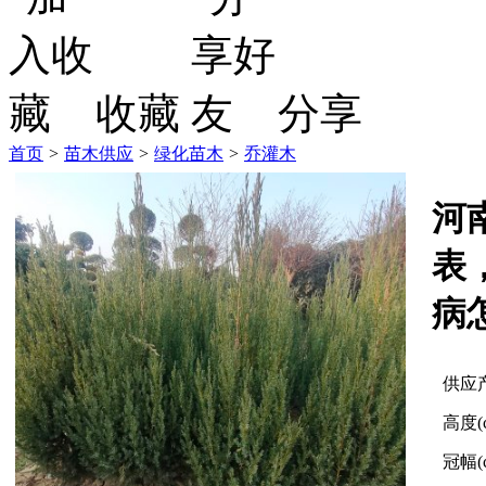
收藏
分享
首页
>
苗木供应
>
绿化苗木
>
乔灌木
河
表
病
供应
高度(
冠幅(