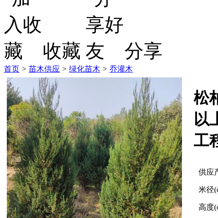
收藏
分享
首页
>
苗木供应
>
绿化苗木
>
乔灌木
松
以
工
供应
米径(
高度(