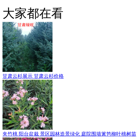
大家都在看
甘肃云杉展示 甘肃云杉价格
夹竹桃 阳台盆栽 景区园林造景绿化 庭院围墙篱笆柳叶桃树苗