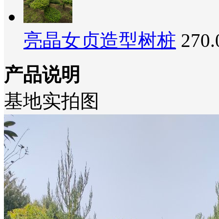
亮晶女贞造型树桩
270
产品说明
基地实拍图