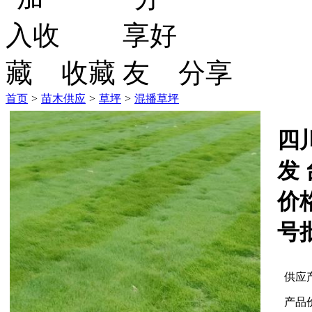
收藏
分享
首页
>
苗木供应
>
草坪
>
混播草坪
四
发
价
号
供应
产品