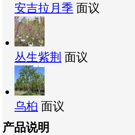
安吉拉月季
面议
丛生紫荆
面议
乌桕
面议
产品说明