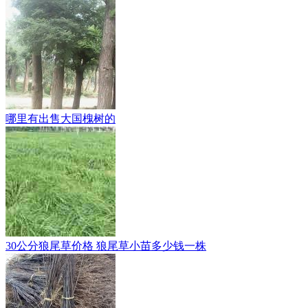
哪里有出售大国槐树的
30公分狼尾草价格 狼尾草小苗多少钱一株