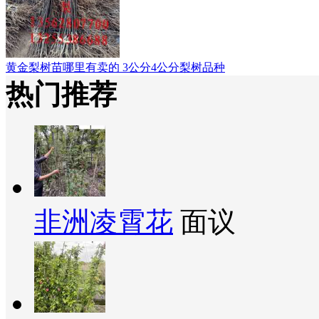
黄金梨树苗哪里有卖的 3公分4公分梨树品种
热门推荐
非洲凌霄花
面议