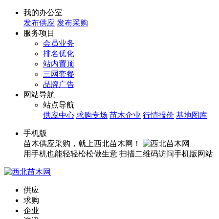
我的办公室
发布供应
发布采购
服务项目
会员业务
排名优化
站内置顶
三网套餐
品牌广告
网站导航
站点导航
供应中心
求购专场
苗木企业
行情报价
基地图库
手机版
苗木供应采购，就上西北苗木网！
用手机也能轻轻松松做生意
扫描二维码访问手机版网站
供应
求购
企业