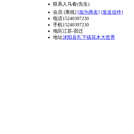
联系人
马春(先生)
会员
[
离线
]
[加为商友]
[发送信件]
电话
15240397230
手机
15240397230
地区
江苏-宿迁
地址
沭阳县扎下镇花木大世界