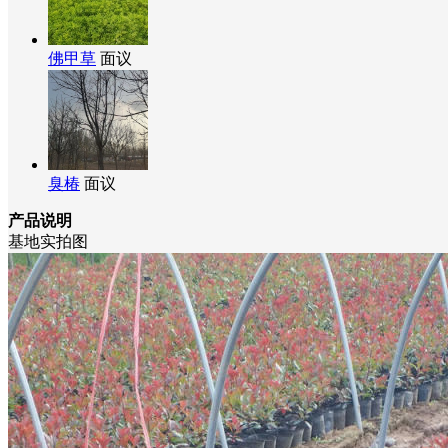
佛甲草
面议
臭椿
面议
产品说明
基地实拍图