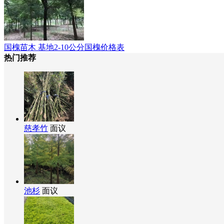
国槐苗木 基地2-10公分国槐价格表
热门推荐
慈孝竹
面议
池杉
面议