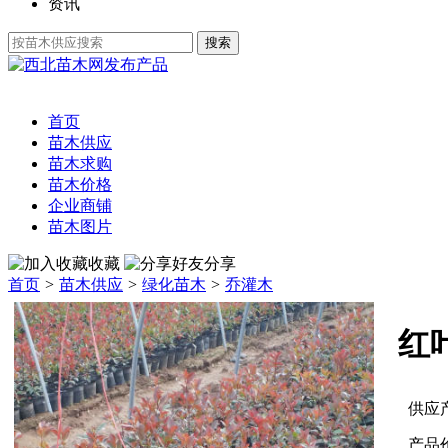
资讯
发布产品
首页
苗木供应
苗木求购
苗木价格
企业商铺
苗木图片
收藏
分享
首页
>
苗木供应
>
绿化苗木
>
乔灌木
红
供应
产品